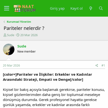
Giriş yap
Kayıt ol
Kurumsal Yönetim
Pariteler nelerdir ?
K
B
Sude
20 Mar 2026
o
a
n
ş
Sude
u
l
New member
y
a
u
n
b
g
a
ı
20 Mar 2026
#1
ş
ç
l
t
[color=]Pariteler ve İlişkiler: Erkekler ve Kadınlar
a
a
Arasındaki Strateji, Empati ve Denge[/color]
t
r
a
i
Kişisel bir bakış açısıyla başlamak gerekirse, pariteler konusu,
n
h
kişisel gözlemlerimden daha geniş bir toplumsal meseleye
i
dönüşmüş durumda. Gerek profesyonel hayatta gerekse
günlük yaşamda, erkekler ve kadınlar arasında farklı