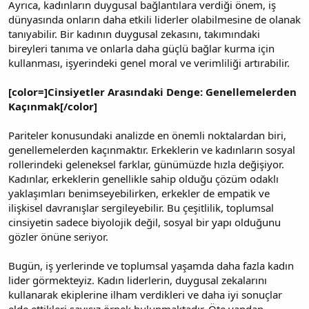
Ayrıca, kadınların duygusal bağlantılara verdiği önem, iş
dünyasında onların daha etkili liderler olabilmesine de olanak
tanıyabilir. Bir kadının duygusal zekasını, takımındaki
bireyleri tanıma ve onlarla daha güçlü bağlar kurma için
kullanması, işyerindeki genel moral ve verimliliği artırabilir.
[color=]Cinsiyetler Arasındaki Denge: Genellemelerden
Kaçınmak[/color]
Pariteler konusundaki analizde en önemli noktalardan biri,
genellemelerden kaçınmaktır. Erkeklerin ve kadınların sosyal
rollerindeki geleneksel farklar, günümüzde hızla değişiyor.
Kadınlar, erkeklerin genellikle sahip olduğu çözüm odaklı
yaklaşımları benimseyebilirken, erkekler de empatik ve
ilişkisel davranışlar sergileyebilir. Bu çeşitlilik, toplumsal
cinsiyetin sadece biyolojik değil, sosyal bir yapı olduğunu
gözler önüne seriyor.
Bugün, iş yerlerinde ve toplumsal yaşamda daha fazla kadın
lider görmekteyiz. Kadın liderlerin, duygusal zekalarını
kullanarak ekiplerine ilham verdikleri ve daha iyi sonuçlar
elde ettikleri sayısız örnek bulunmaktadır. Öte yandan,