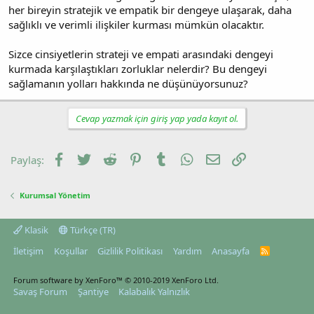
her bireyin stratejik ve empatik bir dengeye ulaşarak, daha
sağlıklı ve verimli ilişkiler kurması mümkün olacaktır.
Sizce cinsiyetlerin strateji ve empati arasındaki dengeyi
kurmada karşılaştıkları zorluklar nelerdir? Bu dengeyi
sağlamanın yolları hakkında ne düşünüyorsunuz?
Cevap yazmak için giriş yap yada kayıt ol.
Facebook
Twitter
Reddit
Pinterest
Tumblr
WhatsApp
E-posta
Link
Paylaş:
Kurumsal Yönetim
Klasik
Türkçe (TR)
İletişim
Koşullar
Gizlilik Politikası
Yardım
Anasayfa
R
S
S
Forum software by XenForo™
© 2010-2019 XenForo Ltd.
Savaş Forum
Şantiye
Kalabalık Yalnızlık