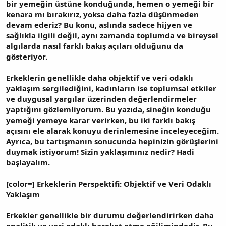
bir yemeğin üstüne konduğunda, hemen o yemeği bir
kenara mı bırakırız, yoksa daha fazla düşünmeden
devam ederiz? Bu konu, aslında sadece hijyen ve
sağlıkla ilgili değil, aynı zamanda toplumda ve bireysel
algılarda nasıl farklı bakış açıları olduğunu da
gösteriyor.
Erkeklerin genellikle daha objektif ve veri odaklı
yaklaşım sergilediğini, kadınların ise toplumsal etkiler
ve duygusal yargılar üzerinden değerlendirmeler
yaptığını gözlemliyorum. Bu yazıda, sineğin konduğu
yemeği yemeye karar verirken, bu iki farklı bakış
açısını ele alarak konuyu derinlemesine inceleyeceğim.
Ayrıca, bu tartışmanın sonucunda hepinizin görüşlerini
duymak istiyorum! Sizin yaklaşımınız nedir? Hadi
başlayalım.
[color=] Erkeklerin Perspektifi: Objektif ve Veri Odaklı
Yaklaşım
Erkekler genellikle bir durumu değerlendirirken daha
analitik ve veri odaklı hareket etme eğilimindedir. Bu