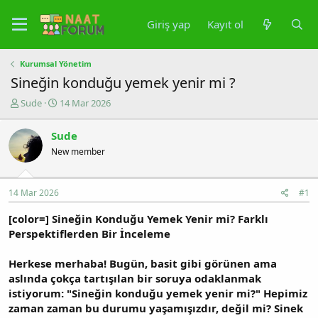
Giriş yap
Kayıt ol
Kurumsal Yönetim
Sineğin konduğu yemek yenir mi ?
K
B
Sude
14 Mar 2026
o
a
n
ş
Sude
u
l
New member
y
a
u
n
b
g
a
ı
14 Mar 2026
#1
ş
ç
l
t
[color=] Sineğin Konduğu Yemek Yenir mi? Farklı
a
a
Perspektiflerden Bir İnceleme
t
r
a
i
Herkese merhaba! Bugün, basit gibi görünen ama
n
h
aslında çokça tartışılan bir soruya odaklanmak
i
istiyorum: "Sineğin konduğu yemek yenir mi?" Hepimiz
zaman zaman bu durumu yaşamışızdır, değil mi? Sinek