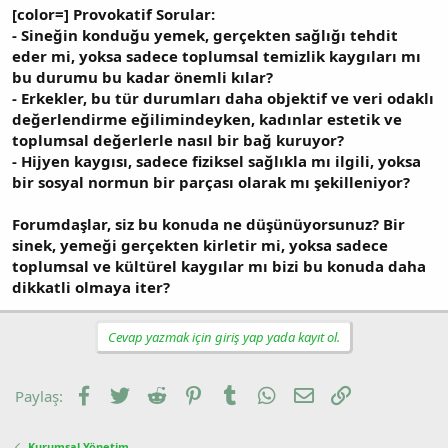
[color=] Provokatif Sorular:
- Sineğin konduğu yemek, gerçekten sağlığı tehdit
eder mi, yoksa sadece toplumsal temizlik kaygıları mı
bu durumu bu kadar önemli kılar?
- Erkekler, bu tür durumları daha objektif ve veri odaklı
değerlendirme eğilimindeyken, kadınlar estetik ve
toplumsal değerlerle nasıl bir bağ kuruyor?
- Hijyen kaygısı, sadece fiziksel sağlıkla mı ilgili, yoksa
bir sosyal normun bir parçası olarak mı şekilleniyor?
Forumdaşlar, siz bu konuda ne düşünüyorsunuz? Bir
sinek, yemeği gerçekten kirletir mi, yoksa sadece
toplumsal ve kültürel kaygılar mı bizi bu konuda daha
dikkatli olmaya iter?
Cevap yazmak için giriş yap yada kayıt ol.
Facebook
Twitter
Reddit
Pinterest
Tumblr
WhatsApp
E-posta
Link
Paylaş:
Kurumsal Yönetim