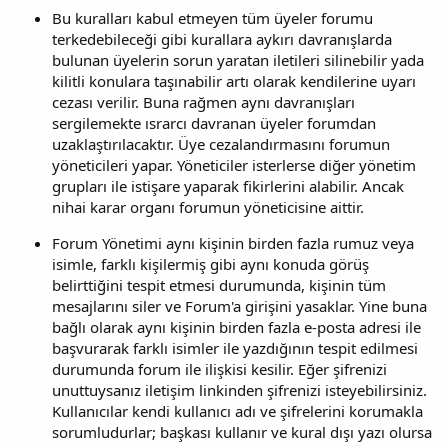
Bu kuralları kabul etmeyen tüm üyeler forumu
terkedebileceği gibi kurallara aykırı davranışlarda
bulunan üyelerin sorun yaratan iletileri silinebilir yada
kilitli konulara taşınabilir artı olarak kendilerine uyarı
cezası verilir. Buna rağmen aynı davranışları
sergilemekte ısrarcı davranan üyeler forumdan
uzaklaştırılacaktır. Üye cezalandırmasını forumun
yöneticileri yapar. Yöneticiler isterlerse diğer yönetim
grupları ile istişare yaparak fikirlerini alabilir. Ancak
nihai karar organı forumun yöneticisine aittir.
Forum Yönetimi aynı kişinin birden fazla rumuz veya
isimle, farklı kişilermiş gibi aynı konuda görüş
belirttiğini tespit etmesi durumunda, kişinin tüm
mesajlarını siler ve Forum'a girişini yasaklar. Yine buna
bağlı olarak aynı kişinin birden fazla e-posta adresi ile
başvurarak farklı isimler ile yazdığının tespit edilmesi
durumunda forum ile ilişkisi kesilir. Eğer şifrenizi
unuttuysanız iletişim linkinden şifrenizi isteyebilirsiniz.
Kullanıcılar kendi kullanıcı adı ve şifrelerini korumakla
sorumludurlar; başkası kullanır ve kural dışı yazı olursa