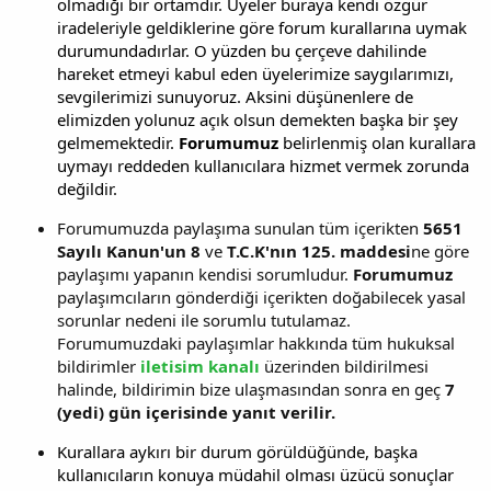
olmadığı bir ortamdır. Üyeler buraya kendi özgür
iradeleriyle geldiklerine göre forum kurallarına uymak
durumundadırlar. O yüzden bu çerçeve dahilinde
hareket etmeyi kabul eden üyelerimize saygılarımızı,
sevgilerimizi sunuyoruz. Aksini düşünenlere de
elimizden yolunuz açık olsun demekten başka bir şey
gelmemektedir.
Forumumuz
belirlenmiş olan kurallara
uymayı reddeden kullanıcılara hizmet vermek zorunda
değildir.
Forumumuzda paylaşıma sunulan tüm içerikten
5651
Sayılı Kanun'un 8
ve
T.C.K'nın 125. maddesi
ne göre
paylaşımı yapanın kendisi sorumludur.
Forumumuz
paylaşımcıların gönderdiği içerikten doğabilecek yasal
sorunlar nedeni ile sorumlu tutulamaz.
Forumumuzdaki paylaşımlar hakkında tüm hukuksal
bildirimler
iletisim kanalı
üzerinden bildirilmesi
halinde, bildirimin bize ulaşmasından sonra en geç
7
(yedi) gün içerisinde yanıt verilir.
Kurallara aykırı bir durum görüldüğünde, başka
kullanıcıların konuya müdahil olması üzücü sonuçlar