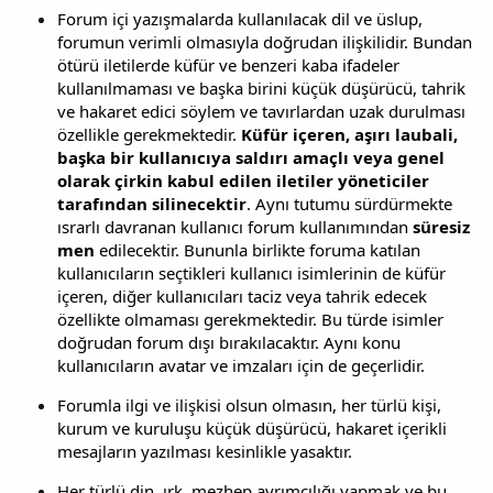
Forum içi yazışmalarda kullanılacak dil ve üslup,
forumun verimli olmasıyla doğrudan ilişkilidir. Bundan
ötürü iletilerde küfür ve benzeri kaba ifadeler
kullanılmaması ve başka birini küçük düşürücü, tahrik
ve hakaret edici söylem ve tavırlardan uzak durulması
özellikle gerekmektedir.
Küfür içeren, aşırı laubali,
başka bir kullanıcıya saldırı amaçlı veya genel
olarak çirkin kabul edilen iletiler yöneticiler
tarafından silinecektir
. Aynı tutumu sürdürmekte
ısrarlı davranan kullanıcı forum kullanımından
süresiz
men
edilecektir. Bununla birlikte foruma katılan
kullanıcıların seçtikleri kullanıcı isimlerinin de küfür
içeren, diğer kullanıcıları taciz veya tahrik edecek
özellikte olmaması gerekmektedir. Bu türde isimler
doğrudan forum dışı bırakılacaktır. Aynı konu
kullanıcıların avatar ve imzaları için de geçerlidir.
Forumla ilgi ve ilişkisi olsun olmasın, her türlü kişi,
kurum ve kuruluşu küçük düşürücü, hakaret içerikli
mesajların yazılması kesinlikle yasaktır.
Her türlü din, ırk, mezhep ayrımcılığı yapmak ve bu