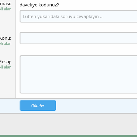
aması
davetıye kodunuz?
li alan
Konu
li alan
Mesaj
li alan
Gönder