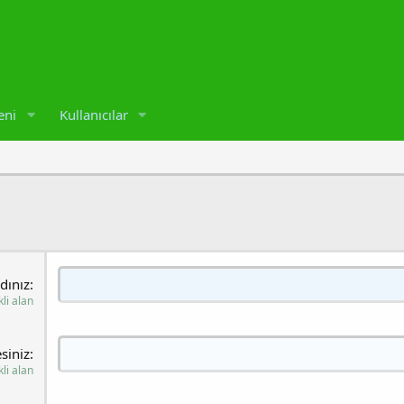
eni
Kullanıcılar
dınız
li alan
siniz
li alan