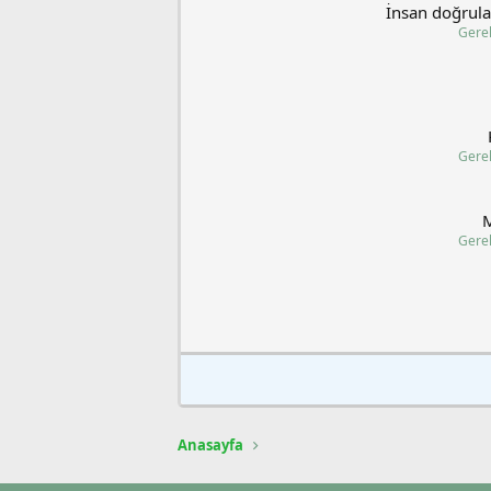
İnsan doğrul
Gerek
Gerek
Gerek
Anasayfa