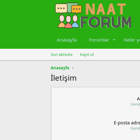
Anasayfa
Forumlar
Neler y
Son aktivite
Kayıt ol
Anasayfa
İletişim
A
Gerek
E-posta adre
Gerek