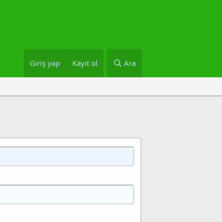
Giriş yap
Kayıt ol
Ara