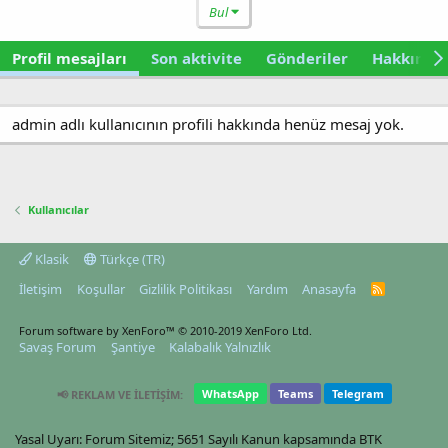
Bul
Profil mesajları
Son aktivite
Gönderiler
Hakkında
admin adlı kullanıcının profili hakkında henüz mesaj yok.
Kullanıcılar
Klasik
Türkçe (TR)
İletişim
Koşullar
Gizlilik Politikası
Yardım
Anasayfa
R
S
S
Forum software by XenForo™
© 2010-2019 XenForo Ltd.
Savaş Forum
Şantiye
Kalabalık Yalnızlık
WhatsApp
Teams
Telegram
📢 REKLAM VE İLETİŞİM:
Yasal Uyarı: Forum Sitemiz; 5651 Sayılı Kanun kapsamında BTK