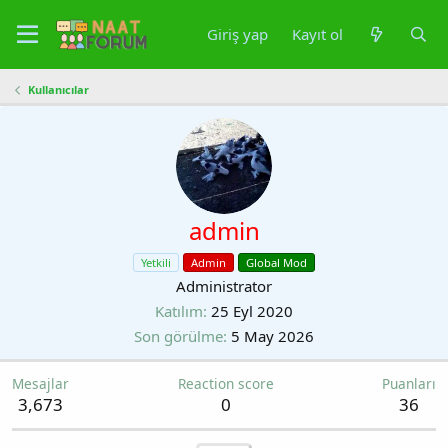
Giriş yap
Kayıt ol
Kullanıcılar
admin
Yetkili
Admin
Global Mod
Administrator
Katılım
25 Eyl 2020
Son görülme
5 May 2026
Mesajlar
Reaction score
Puanları
3,673
0
36