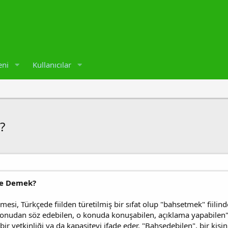
eni
Kullanıcılar
?
Ne Demek?
esi, Türkçede fiilden türetilmiş bir sıfat olup "bahsetmek" fiilind
onudan söz edebilen, o konuda konuşabilen, açıklama yapabilen" an
i bir yetkinliği ya da kapasiteyi ifade eder. "Bahsedebilen", bir kiş