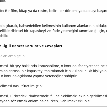
lir.
de: Bir film, kitap ya da resim, belirli bir dönemi ya da olayı başar
ola çıkarak, bahsedebilen kelimesinin kullanım alanlarının oldu
kle zihinsel bir kapasiteyi ve ifade yeteneğini tanımladığı için, dü
bilir.
 İlgili Benzer Sorular ve Cevapları
ne anlama gelir?
mesi, bir şey hakkında konuşabilme, o konuda ifade yeteneğine s
eya anlatımsal bir kapasiteyi tanımlamak için kullanılır. Bir kişi ya 
, o konuda açıklama yapma yeteneğine sahiptir.
limesi nasıl türetilmiştir?
esi, Türkçedeki "bahsetmek" fiiline "-ebilmek" ekinin getirilmesiyl
ydan söz etmek anlamına gelirken, "-ebilmek" eki, o e