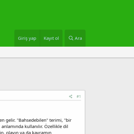
Giriş yap
Kayıt ol
Ara
#1
en gelir. "Bahsedebilen" terimi, "bir
lamında kullanılır. Özellikle dil
inin, olayın ya da kavramın