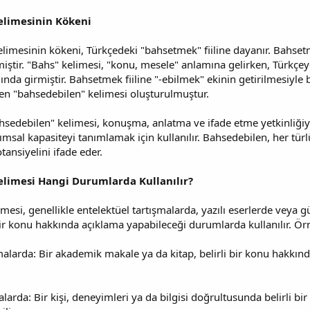
elimesinin Kökeni
elimesinin kökeni, Türkçedeki "bahsetmek" fiiline dayanır. Bahs
iştir. "Bahs" kelimesi, "konu, mesele" anlamına gelirken, Türkçe
nda girmiştir. Bahsetmek fiiline "-ebilmek" ekinin getirilmesiyle b
en "bahsedebilen" kelimesi oluşturulmuştur.
edebilen" kelimesi, konuşma, anlatma ve ifade etme yetkinliğiyle i
msal kapasiteyi tanımlamak için kullanılır. Bahsedebilen, her türlü
tansiyelini ifade eder.
limesi Hangi Durumlarda Kullanılır?
mesi, genellikle entelektüel tartışmalarda, yazılı eserlerde veya 
bir konu hakkında açıklama yapabileceği durumlarda kullanılır. Ör
alarda: Bir akademik makale ya da kitap, belirli bir konu hakkın
arda: Bir kişi, deneyimleri ya da bilgisi doğrultusunda belirli bi