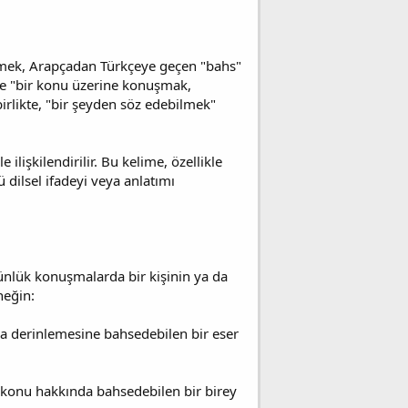
etmek, Arapçadan Türkçeye geçen "bahs"
ye "bir konu üzerine konuşmak,
irlikte, "bir şeyden söz edebilmek"
lişkilendirilir. Bu kelime, özellikle
 dilsel ifadeyi veya anlatımı
günlük konuşmalarda bir kişinin ya da
neğin:
da derinlemesine bahsedebilen bir eser
r konu hakkında bahsedebilen bir birey