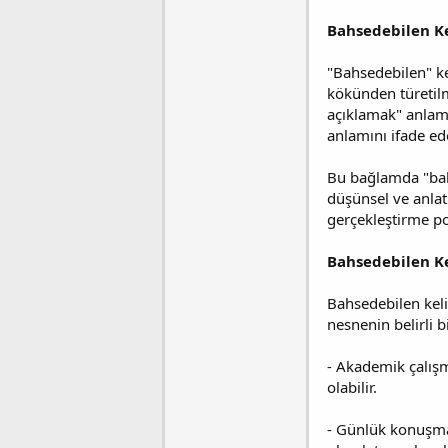
Bahsedebilen K
"Bahsedebilen" k
kökünden türetilm
açıklamak" anlamı
anlamını ifade ed
Bu bağlamda "bahs
düşünsel ve anlatı
gerçekleştirme po
Bahsedebilen Ke
Bahsedebilen keli
nesnenin belirli 
- Akademik çalışm
olabilir.
- Günlük konuşmal