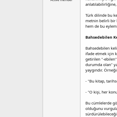
a
a
anlatılabilirliği
t
r
a
i
Türk dilinde bu ke
n
h
metnin belirli bir
i
hem de bu eylemi 
Bahsedebilen K
Bahsedebilen kelim
ifade etmek için k
getirilen "-ebilen
durumda olan" ya 
yaygındır. Örneği
- "Bu kitap, tarih
- "O kişi, her kon
Bu cümlelerde gör
olduğunu vurgular
sürdürülebileceği