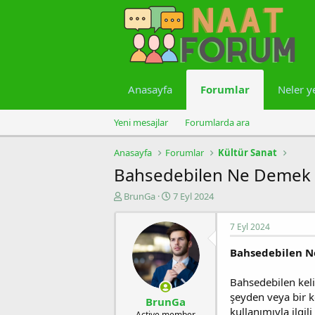
Anasayfa
Forumlar
Neler y
Yeni mesajlar
Forumlarda ara
Anasayfa
Forumlar
Kültür Sanat
Bahsedebilen Ne Demek 
K
B
BrunGa
7 Eyl 2024
o
a
n
ş
7 Eyl 2024
u
l
y
a
Bahsedebilen 
u
n
b
g
Bahsedebilen kelim
a
ı
şeyden veya bir k
ş
ç
BrunGa
l
t
kullanımıyla ilgil
Active member