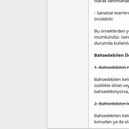
olarak tanımlanabi
- Sanatsal eserler
övülebilir.
Bu örneklerden y
mümkündür. Genelli
durumda kullanıla
Bahsedebilen İle
1. Bahsedebilen 
Bahsedebilen keli
özellikle dilsel v
bahsedebiliyorsa
2. Bahsedebilen ke
Bahsedebilen kelim
konudan ya da ola