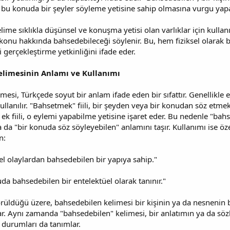
ne, bu konuda bir şeyler söyleme yetisine sahip olmasına vurgu yapa
lime sıklıkla düşünsel ve konuşma yetisi olan varlıklar için kullanı
 konu hakkında bahsedebileceği söylenir. Bu, hem fiziksel olarak b
gerçekleştirme yetkinliğini ifade eder.
elimesinin Anlamı ve Kullanımı
esi, Türkçede soyut bir anlam ifade eden bir sıfattır. Genellikle en
ullanılır. "Bahsetmek" fiili, bir şeyden veya bir konudan söz etmek
" ek fiili, o eylemi yapabilme yetisine işaret eder. Bu nedenle "ba
da "bir konuda söz söyleyebilen" anlamını taşır. Kullanımı ise ö
n:
sel olaylardan bahsedebilen bir yapıya sahip."
uda bahsedebilen bir entelektüel olarak tanınır."
üldüğü üzere, bahsedebilen kelimesi bir kişinin ya da nesnenin be
. Aynı zamanda "bahsedebilen" kelimesi, bir anlatımın ya da sözlü
 durumları da tanımlar.