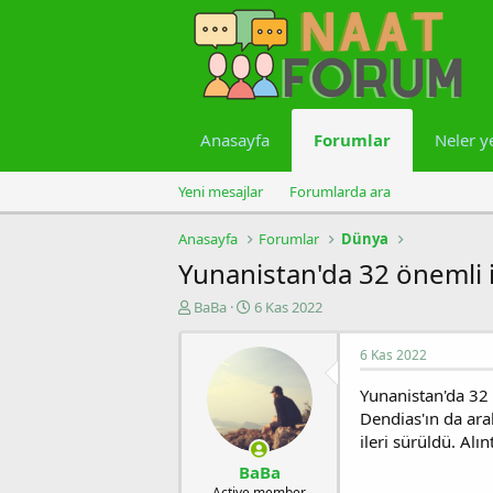
Anasayfa
Forumlar
Neler y
Yeni mesajlar
Forumlarda ara
Anasayfa
Forumlar
Dünya
Yunanistan'da 32 önemli i
K
B
BaBa
6 Kas 2022
o
a
n
ş
6 Kas 2022
u
l
y
a
Yunanistan'da 32 
u
n
Dendias'ın da ara
b
g
ileri sürüldü. Alınt
a
ı
ş
ç
BaBa
l
t
Active member