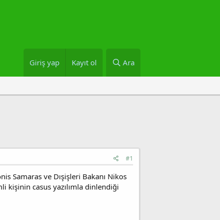
Giriş yap
Kayıt ol
Ara
#1
nis Samaras ve Dışişleri Bakanı Nikos
 kişinin casus yazılımla dinlendiği