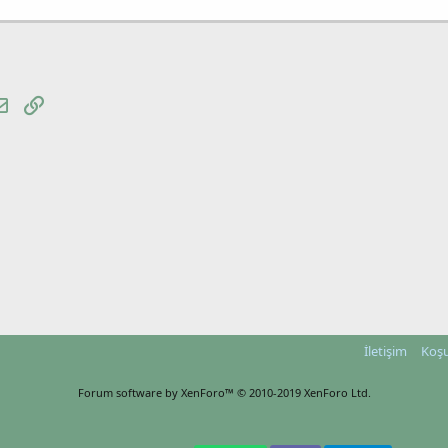
tsApp
E-posta
Link
İletişim
Koşu
Forum software by XenForo™
© 2010-2019 XenForo Ltd.