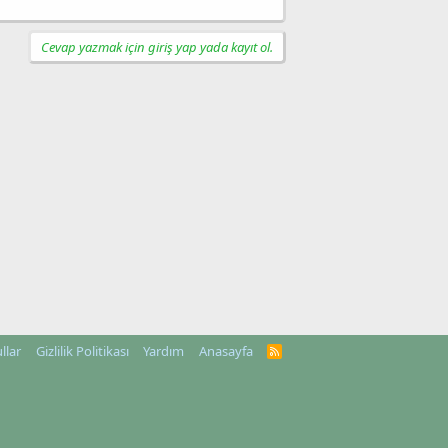
Cevap yazmak için giriş yap yada kayıt ol.
llar
Gizlilik Politikası
Yardım
Anasayfa
R
S
S